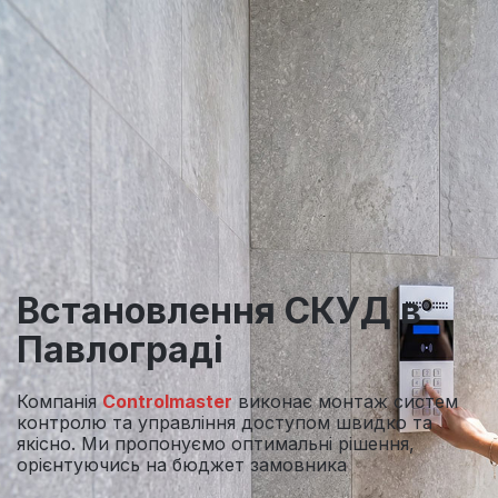
Встановлення
СКУД
в
Павлограді
Компанія
Controlmaster
виконає монтаж систем
контролю та управління доступом швидко та
якісно. Ми пропонуємо оптимальні рішення,
орієнтуючись на бюджет замовника