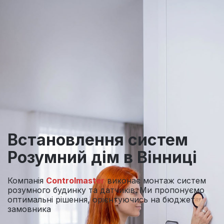
Встановлення систем
Розумний дім
в Вінниці
Компанія
Controlmaster
виконає монтаж систем
розумного будинку та датчиків. Ми пропонуємо
оптимальні рішення, орієнтуючись на бюджет
замовника